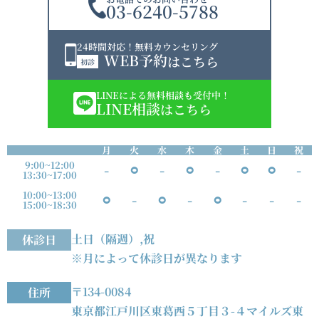
03-6240-5788
24時間対応！無料カウンセリング
WEB予約
はこちら
初診
LINEによる無料相談も受付中！
LINE相談
はこちら
月
火
水
木
金
土
日
祝
9:00~12:00
-
⚪︎
-
⚪︎
-
⚪︎
⚪︎
-
13:30~17:00
10:00~13:00
⚪︎
-
⚪︎
-
⚪︎
-
-
-
15:00~18:30
土日（隔週）,祝
休診日
※月によって休診日が異なります
〒134-0084
住所
東京都江戸川区東葛西５丁目３-４マイルズ東