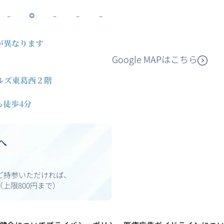
-
⚪︎
-
-
-
が異なります
Google MAPはこちら
ルズ東葛西２階
徒歩4分
へ
ご持参いただければ、
上限800円まで）