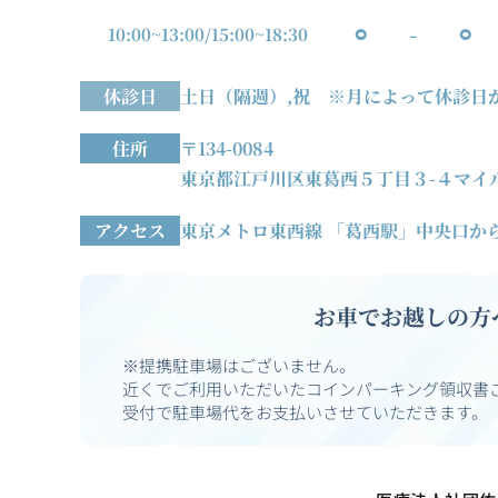
⚪︎
-
⚪︎
10:00~13:00
/
15:00~18:30
休診日
土日（隔週）,祝
※月によって休診日
住所
〒134-0084
東京都江戸川区東葛西５丁目３-４マイ
アクセス
東京メトロ東西線
「葛西駅」中央口から
お車でお越しの方
※提携駐車場はございません。
近くでご利用いただいたコインパーキング領収書
受付で駐車場代をお支払いさせていただきます。（