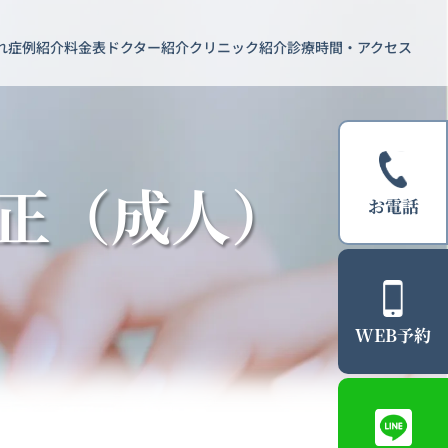
れ
症例紹介
料金表
ドクター紹介
クリニック紹介
診療時間・アクセス
矯正（成人）
お電話
WEB予約