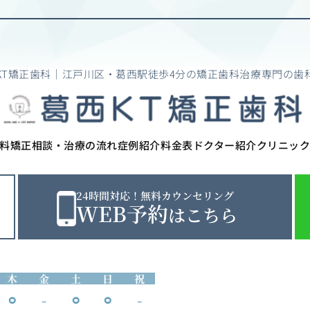
KT矯正歯科｜江戸川区・葛西駅徒歩4分の矯正歯科治療専門の歯
料矯正相談・治療の流れ
症例紹介
料金表
ドクター紹介
クリニッ
24時間対応！無料カウンセリング
WEB予約
はこちら
木
金
土
日
祝
⚪︎
-
⚪︎
⚪︎
-