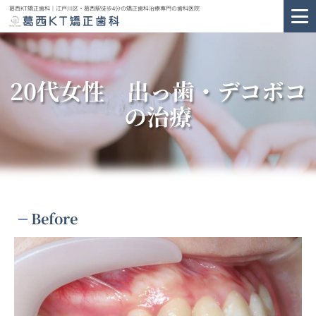
葛西KT矯正歯科｜江戸川区・葛西駅徒歩4分の矯正歯科治療専門の歯科医院
20代女性 出っ歯・デコボコ
の治療
Before