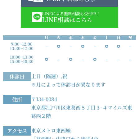
LINEによる無料相談も受付中！
LINE相談
はこちら
月
火
水
木
金
土
日
祝
9:00~12:00
-
⚪︎
-
⚪︎
-
⚪︎
⚪︎
-
13:30~17:00
10:00~13:00
⚪︎
-
⚪︎
-
⚪︎
-
-
-
15:00~18:30
土日（隔週）,祝
休診日
※月によって休診日が異なります
〒134-0084
住所
東京都江戸川区東葛西５丁目３-４マイルズ東
葛西２階
東京メトロ東西線
アクセス
「葛西駅」中央口から徒歩4分