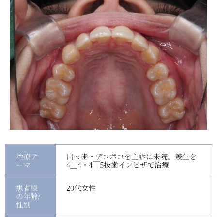
治療テ
出っ歯・デコボコを主訴に来院。叢生を
ーマ
4⏊4・4⏉5抜歯インビザで治療
患者様
20代女性
の年齢/
性別