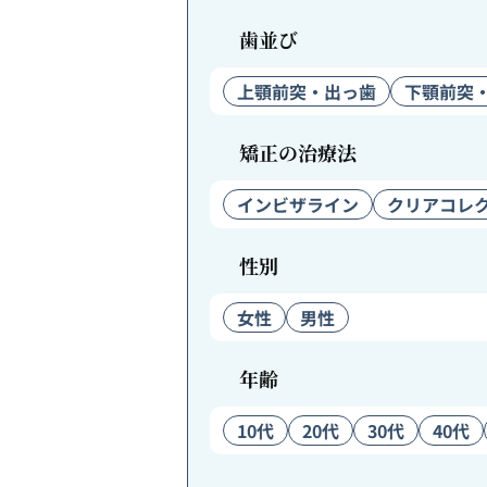
歯並び
上顎前突・出っ歯
下顎前突
矯正の治療法
インビザライン
クリアコレ
性別
女性
男性
年齢
10代
20代
30代
40代