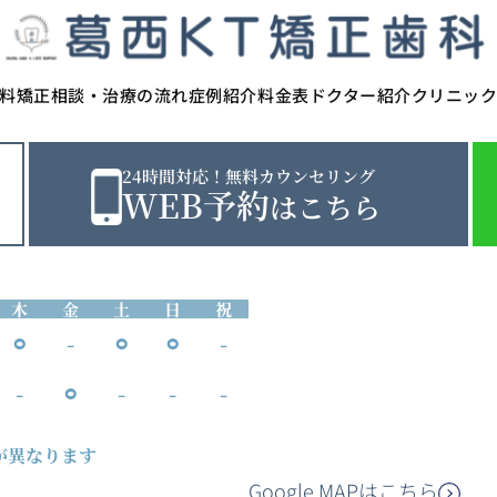
料矯正相談・治療の流れ
症例紹介
料金表
ドクター紹介
クリニッ
24時間対応！無料カウンセリング
WEB予約
はこちら
木
金
土
日
祝
⚪︎
-
⚪︎
⚪︎
-
-
⚪︎
-
-
-
が異なります
Google MAPはこちら